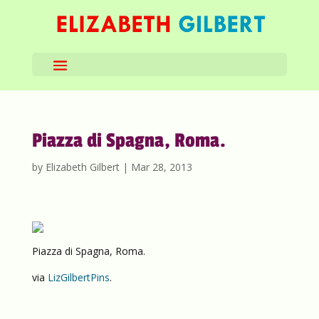
Piazza di Spagna, Roma.
by
Elizabeth Gilbert
|
Mar 28, 2013
Piazza di Spagna, Roma.
via
LizGilbertPins
.